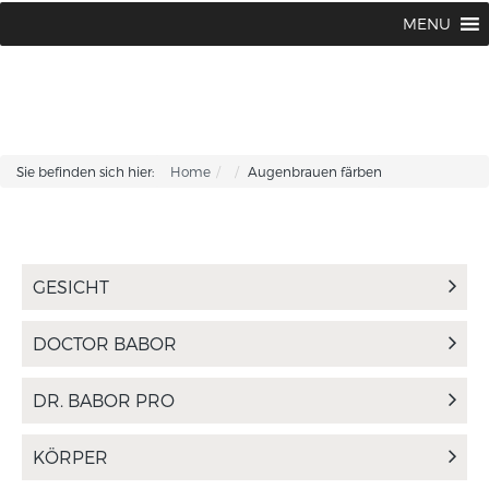
Kosmetikinstitut Kirsten Fischer |
0 66 21 / 96 68 30
MENU
Sie befinden sich hier:
Home
Augenbrauen färben
GESICHT
DOCTOR BABOR
DR. BABOR PRO
KÖRPER