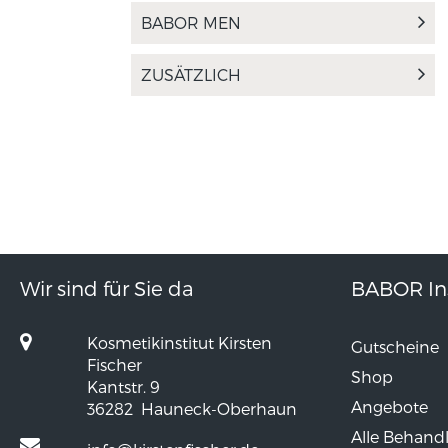
BABOR MEN
ZUSÄTZLICH
Wir sind für Sie da
BABOR Ins
Kosmetikinstitut Kirsten
Gutscheine
Fischer
Shop
Kantstr. 9
Angebote
36282
Hauneck-Oberhaun
Alle Behand