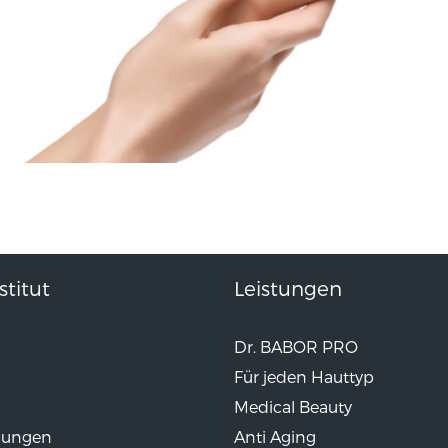
titut
Leistungen
Dr. BABOR PRO
Für jeden Hauttyp
Medical Beauty
lungen
Anti Aging